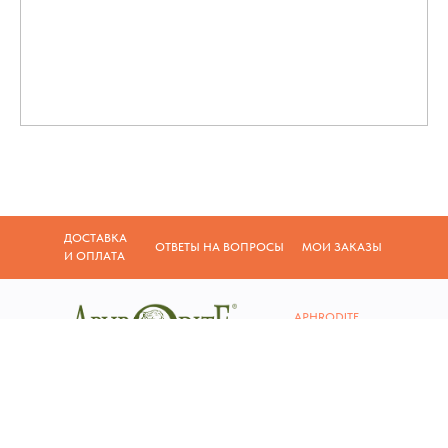
ДОСТАВКА
ОТВЕТЫ НА ВОПРОСЫ
МОИ ЗАКАЗЫ
И ОПЛАТА
APHRODITE
Е
СТЕСТВЕННО
КРАСИВА
СЛУЖБА ПОДДЕРЖКИ
ВРЕМЯ РАБОТЫ
Понедельник - Пятница
+7 (499) 753 01 77