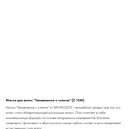
Маска для волос "Увлажнение и сияние" (Z-15M)
Маска "Увлажнение и сияние" от APHRODITE —волшебный продукт для тех, кто
хочет стать обладательницей роскошных волос! Она сочетает в себе
инновационную формулу на основе натуральных ингредиентов. Коктейль
оливкового, арганового и абиссинского масел глубоко питает и восстанавливает
естественную силу волос.