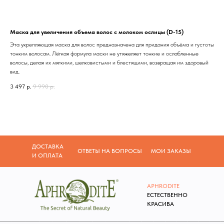
Маска для увеличения объема волос с молоком ослицы (D-15)
Эта укрепляющая маска для волос предназначена для придания объёма и густоты
тонким волосам. Лёгкая формула маски не утяжеляет тонкие и ослабленные
волосы, делая их мягкими, шелковистыми и блестящими, возвращая им здоровый
вид.
3 497
р.
9 990
р.
ДОСТАВКА
ОТВЕТЫ НА ВОПРОСЫ
МОИ ЗАКАЗЫ
И ОПЛАТА
APHRODITE
Е
СТЕСТВЕННО
КРАСИВА