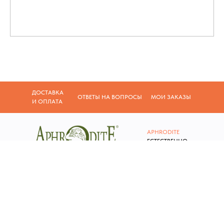
ДОСТАВКА
ОТВЕТЫ НА ВОПРОСЫ
МОИ ЗАКАЗЫ
И ОПЛАТА
APHRODITE
Е
СТЕСТВЕННО
КРАСИВА
СЛУЖБА ПОДДЕРЖКИ
ВРЕМЯ РАБОТЫ
Понедельник - Пятница
+7 (499) 753 01 77
9:00 - 18:00
info@aphroditeskincare.ru