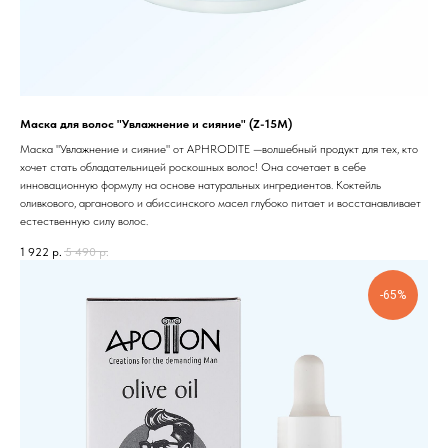
Маска для волос "Увлажнение и сияние" (Z-15M)
Маска "Увлажнение и сияние" от APHRODITE —волшебный продукт для тех, кто
хочет стать обладательницей роскошных волос! Она сочетает в себе
инновационную формулу на основе натуральных ингредиентов. Коктейль
оливкового, арганового и абиссинского масел глубоко питает и восстанавливает
естественную силу волос.
1 922
р.
5 490
р.
-65%