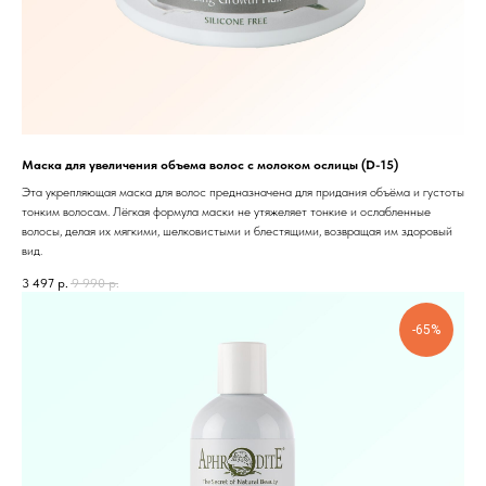
Маска для увеличения объема волос с молоком ослицы (D-15)
Эта укрепляющая маска для волос предназначена для придания объёма и густоты
тонким волосам. Лёгкая формула маски не утяжеляет тонкие и ослабленные
волосы, делая их мягкими, шелковистыми и блестящими, возвращая им здоровый
вид.
3 497
р.
9 990
р.
-65%