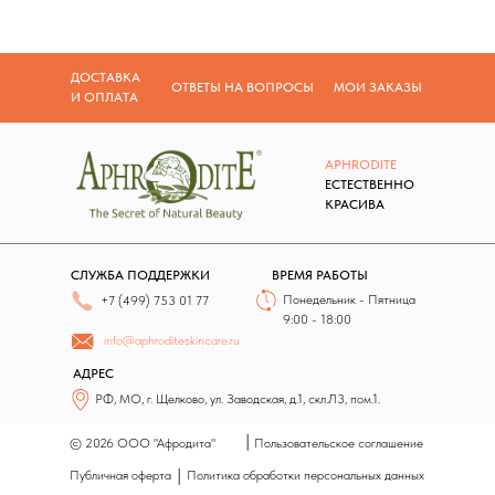
ДОСТАВКА
ОТВЕТЫ НА ВОПРОСЫ
МОИ ЗАКАЗЫ
И ОПЛАТА
APHRODITE
Е
СТЕСТВЕННО
КРАСИВА
СЛУЖБА ПОДДЕРЖКИ
ВРЕМЯ РАБОТЫ
Понедельник - Пятница
+7 (499) 753 01 77
9:00 - 18:00
info@aphroditeskincare.ru
АДРЕС
РФ, МО, г. Щелково, ул. Заводская, д.1, скл.Л3, пом.1.
|
© 2026 ООО "Афродита"
Пользовательское соглашение
|
Публичная оферта
Политика обработки персональных данных