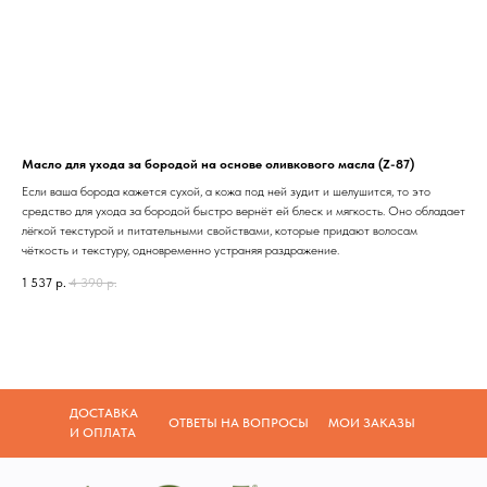
Масло для ухода за бородой на основе оливкового масла (Z-87)
Если ваша борода кажется сухой, а кожа под ней зудит и шелушится, то это
средство для ухода за бородой быстро вернёт ей блеск и мягкость. Оно обладает
лёгкой текстурой и питательными свойствами, которые придают волосам
чёткость и текстуру, одновременно устраняя раздражение.
1 537
р.
4 390
р.
ДОСТАВКА
ОТВЕТЫ НА ВОПРОСЫ
МОИ ЗАКАЗЫ
И ОПЛАТА