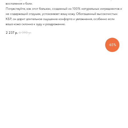
воспаления и боли.
Почувствуйте, как этот бальзам, созданный из 100% натуральных ингредиентов и
не содержащий отдушек, успокаивает вашу кожу. Обогащенный высокочистым
КБР, он дарит длительное ощущение комфорта и увлажнения, особенно если
ваша кожа склонна к зуду и раздражению.
2 237
р.
6 390
р.
-65%