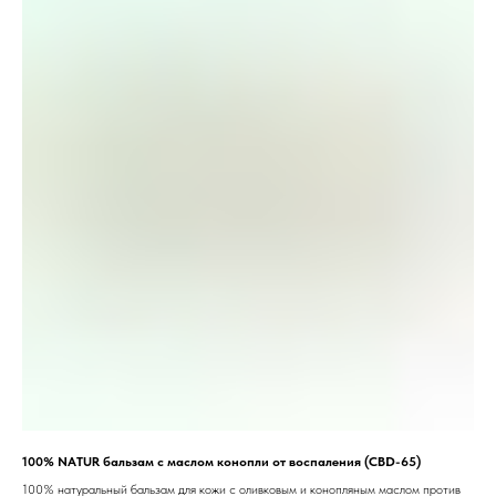
100% NATUR бальзам с маслом конопли от воспаления (CBD-65)
100% натуральный бальзам для кожи с оливковым и конопляным маслом против