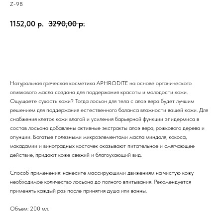
Z-9B
1152,00
р.
3290,00
р.
Купить
Натуральная греческая косметика APHRODITE на основе органического
оливкового масла создана для поддержания красоты и молодости кожи.
Ощущаете сухость кожи? Тогда лосьон для тела с алоэ вера будет лучшим
решением для поддержания естественного баланса влажности вашей кожи. Для
снабжения клеток кожи влагой и усиления барьерной функции эпидермиса в
состав лосьона добавлены активные экстракты алоэ вера, рожкового дерева и
опунции. Богатые полезными микроэлементами масла миндаля, кокоса,
макадамии и виноградных косточек оказывают питательное и смягчающее
действие, придают коже свежий и благоухающий вид.
Способ применения: нанесите массирующими движениям на чистую кожу
необходимое количество лосьона до полного впитывания. Рекомендуется
применять каждый раз после принятия душа или ванны.
Объем: 200 мл.